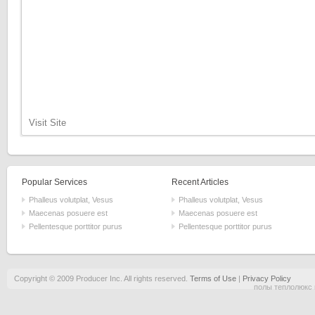
Visit Site
Popular Services
Recent Articles
Phalleus volutplat, Vesus
Phalleus volutplat, Vesus
Maecenas posuere est
Maecenas posuere est
Pellentesque porttitor purus
Pellentesque porttitor purus
Copyright © 2009 Producer Inc. All rights reserved.
Terms of Use
|
Privacy Policy
полы теплолюкс 